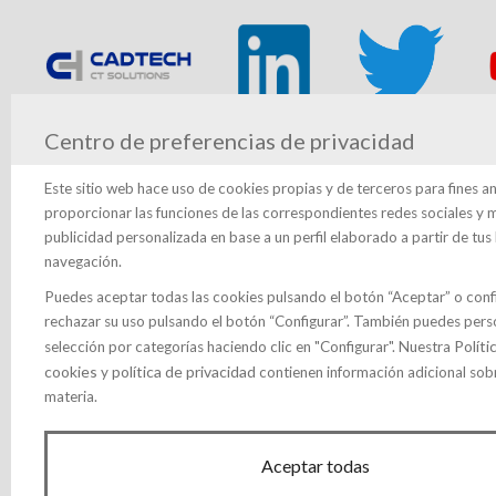
Centro de preferencias de privacidad
Este sitio web hace uso de cookies propias y de terceros para fines an
proporcionar las funciones de las correspondientes redes sociales y 
Universitát Politècnica de Catalunya (UPC)
publicidad personalizada en base a un perfil elaborado a partir de tus
navegación.
Puedes aceptar todas las cookies pulsando el botón “Aceptar” o confi
rechazar su uso pulsando el botón “Configurar”. También puedes perso
Políti
selección por categorías haciendo clic en "Configurar". Nuestra
cookies
política de privacidad
y
contienen información adicional sob
materia.
INNOVASTURIAS - Club Asturiano de la
Aceptar todas
Innovación