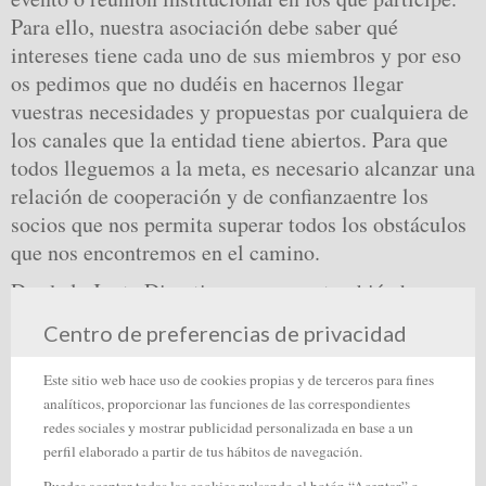
Para ello, nuestra asociación debe saber qué
intereses tiene cada uno de sus miembros y por eso
os pedimos que no dudéis en hacernos llegar
vuestras necesidades y propuestas por cualquiera de
los canales que la entidad tiene abiertos. Para que
todos lleguemos a la meta, es necesario alcanzar una
relación de cooperación y de confianzaentre los
socios que nos permita superar todos los obstáculos
que nos encontremos en el camino.
Desde la Junta Directiva queremos también hacer un
llamamiento a las empresas para que sean socios
Centro de preferencias de privacidad
activos de Innovasturias, que es la única receta para
que la asociación siga creciendo y nuestros
Este sitio web hace uso de cookies propias y de terceros para fines
objetivos de innovación vengan acompañados de
analíticos, proporcionar las funciones de las correspondientes
redes sociales y mostrar publicidad personalizada en base a un
resultados
perfil elaborado a partir de tus hábitos de navegación.
Por último nos gustaría recordaros que estamos
Puedes aceptar todas las cookies pulsando el botón “Aceptar” o