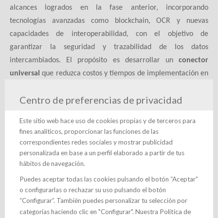
alcances logrados en la fase anterior, incorporando
tecnologías avanzadas como blockchain, OCR y nuevas
capacidades de interoperabilidad, con el objetivo de
garantizar la seguridad y trazabilidad de los datos
intercambiados. El propósito es desarrollar un
conector
universal
que reduzca costos y tiempos de implementación en
la digitalización de empresas, facilitando la comunicación
Centro de preferencias de privacidad
entre sistemas de gestión empresarial (ERP) y plataformas de
ciclo de vida del producto (PLM), entre otras herramientas
Este sitio web hace uso de cookies propias y de terceros para
clave.
fines analíticos, proporcionar las funciones de las
correspondientes redes sociales y mostrar publicidad
El consorcio del proyecto está formado por:
personalizada en base a un perfil elaborado a partir de tus
Clúster de las Tecnologías Inteligentes para las
hábitos de navegación.
Ciudades, los Edificios y la Industria - Smartech
Puedes aceptar todas las cookies pulsando el botón “Aceptar”
Cluster (Líder del consorcio)
o configurarlas o rechazar su uso pulsando el botón
“Configurar”. También puedes personalizar tu selección por
Cadtech Ibérica
Política de
categorías haciendo clic en "Configurar". Nuestra