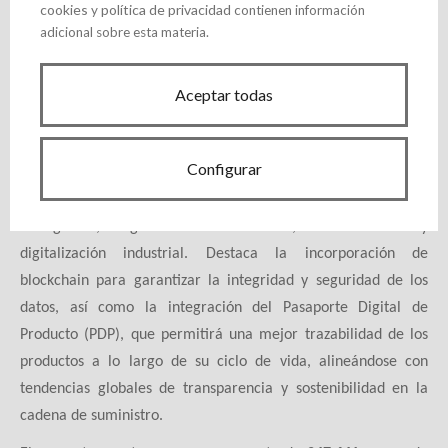
cookies
política de privacidad
y
contienen información
SoftNeos Engineering and Computer Services,S.L.
adicional sobre esta materia.
Blue Circular Innovation,S.L
Aceptar todas
Koinsys, S.L.
Club Asturiano de la Innovación – Innovasturias.
Configurar
Cada uno de estos socios aporta su experiencia en tecnologías
inteligentes, ingeniería de software, sostenibilidad y
digitalización industrial. Destaca la incorporación de
blockchain para garantizar la integridad y seguridad de los
datos, así como la integración del Pasaporte Digital de
Producto (PDP), que permitirá una mejor trazabilidad de los
productos a lo largo de su ciclo de vida, alineándose con
tendencias globales de transparencia y sostenibilidad en la
cadena de suministro.