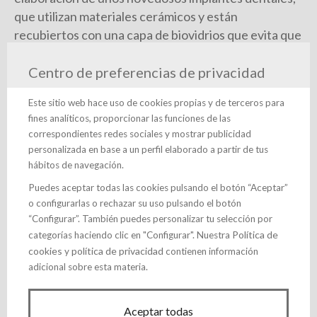
que utilizan materiales cerámicos y están
recubiertos con una capa de biovidrios que evita que
se vean afectados por la periodontitis, denominada
Centro de preferencias de privacidad
popularmente como piorrea, una enfermedad que,
de no ser tratada a tiempo, puede dejar sin soporte
Este sitio web hace uso de cookies propias y de terceros para
óseo al diente o, en este caso, sin el soporte artificial
fines analíticos, proporcionar las funciones de las
del implante.
correspondientes redes sociales y mostrar publicidad
personalizada en base a un perfil elaborado a partir de tus
Nanoker -una "spin-off" del CINN que tiene su sede
hábitos de navegación.
en Olloniego"- ha obtenido proyecto de la Unión
Puedes aceptar todas las cookies pulsando el botón “Aceptar”
Europea de más de dos millones de euros para la
o configurarlas o rechazar su uso pulsando el botón
utilización de los biovidrios en implantes dentales.
“Configurar”. También puedes personalizar tu selección por
Política de
categorías haciendo clic en "Configurar". Nuestra
"Estos materiales consiguen evitar un problema muy
cookies
política de privacidad
y
contienen información
grave que es la periimplantitis (un proceso
adicional sobre esta materia.
inflamatorio que afectan a los tejidos que rodean a
un implante dental y que ocasiona una pérdida del
Aceptar todas