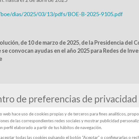
/boe/dias/2025/03/13/pdfs/BOE-B-2025-9105.pdf
solución, de 10 de marzo de 2025, de la Presidencia del 
e se convocan ayudas en el año 2025 para Redes de Inve
e
ubvenciones.es/bdnstrans/GE/es/convocatoria/819774)
tro de preferencias de privacidad
tio web hace uso de cookies propias y de terceros para fines analíticos, prop
ciones de las correspondientes redes sociales y mostrar publicidad personali
un perfil elaborado a partir de tus hábitos de navegación.
blicas o privadas
aceptar todas las cookies pulsando el botón “Aceptar” o configurarlas o rec