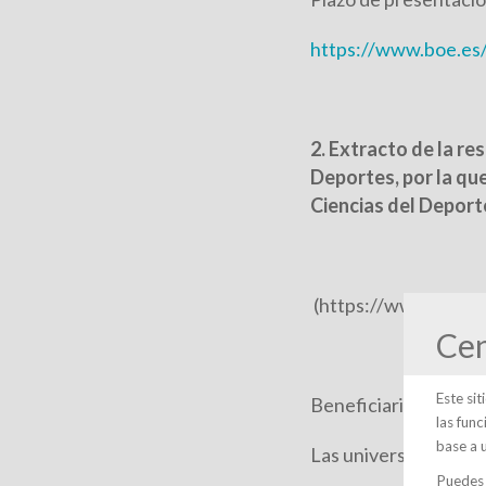
https://www.boe.es
2. Extracto de la re
Deportes, por la qu
Ciencias del Deport
(https://www.infos
Cen
Este si
Beneficiarios:
las fun
base a 
Las universidades pú
Puedes 