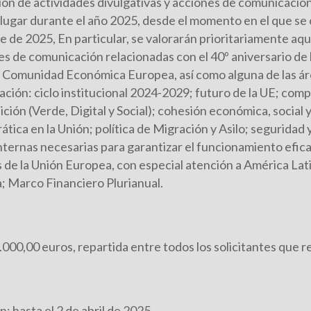
ción de actividades divulgativas y acciones de comunicació
ugar durante el año 2025, desde el momento en el que se
e de 2025, En particular, se valorarán prioritariamente aqu
nes de comunicación relacionadas con el 40º aniversario de 
 Comunidad Económica Europea, así como alguna de las ár
ción: ciclo institucional 2024-2029; futuro de la UE; com
ición (Verde, Digital y Social); cohesión económica, social y 
tica en la Unión; política de Migración y Asilo; seguridad
nternas necesarias para garantizar el funcionamiento efica
 de la Unión Europea, con especial atención a América Lati
a; Marco Financiero Plurianual.
00,00 euros, repartida entre todos los solicitantes que re
: hasta el 2 de abril de 2025