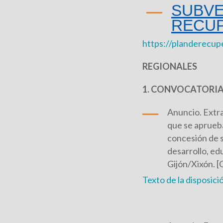
SUBVE
RECUP
https://planderecup
REGIONALES
1. CONVOCATORIA
Anuncio. Extra
que se aprueba
concesión de s
desarrollo, ed
Gijón/Xixón. 
Texto de la disposici