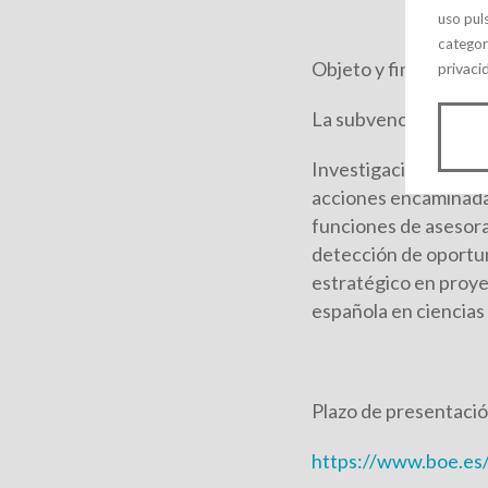
uso pul
categor
Objeto y finalidad:
privaci
La subvención se dir
Investigación en Cien
acciones encaminadas 
funciones de asesora
detección de oportun
estratégico en proyec
española en ciencias 
Plazo de presentación
https://www.boe.es