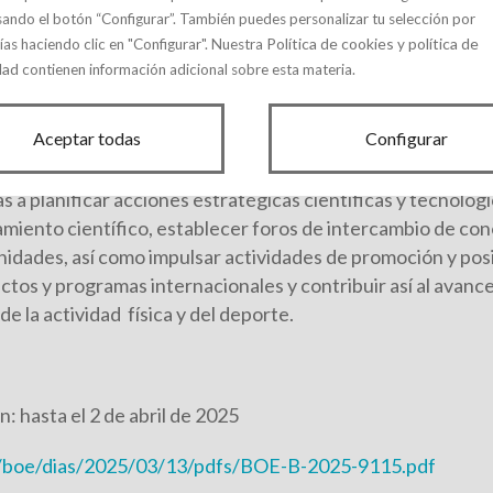
sando el botón “Configurar”. También puedes personalizar tu selección por
Política de cookies
política de
ías haciendo clic en "Configurar". Nuestra
y
dad
contienen información adicional sobre esta materia.
ige a la creación y dinamización de «Redes de
Aceptar todas
Configurar
cias del Deporte», para facilitar que los grupos participa
a planificar acciones estratégicas científicas y tecnológic
miento científico, establecer foros de intercambio de co
idades, así como impulsar actividades de promoción y po
tos y programas internacionales y contribuir así al avance
de la actividad física y del deporte.
: hasta el 2 de abril de 2025
/boe/dias/2025/03/13/pdfs/BOE-B-2025-9115.pdf