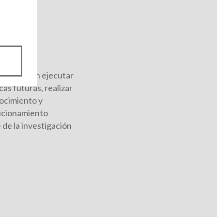
ntes puedan ejecutar
as futuras, realizar
nocimiento y
sicionamiento
 de la investigación