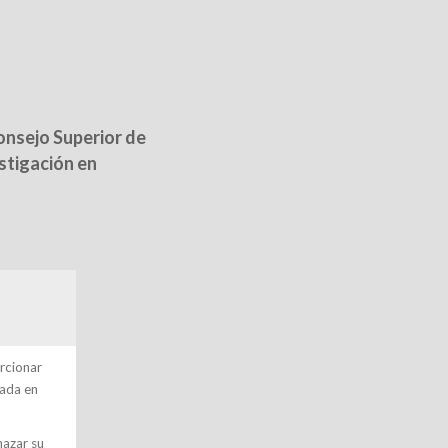
Consejo Superior de
stigación en
orcionar
zada en
hazar su