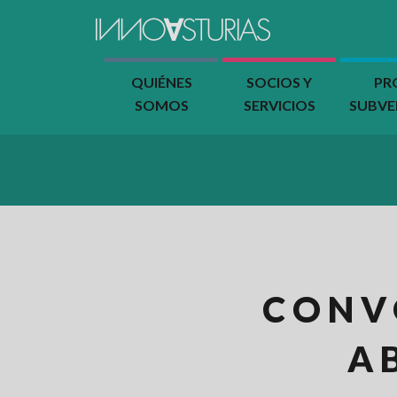
QUIÉNES
SOCIOS Y
PR
SOMOS
SERVICIOS
SUBV
CONV
A