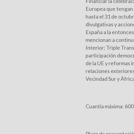
Financiar la celebra
Europea que tengan l
hasta el 31 de octubr
divulgativas y accio
España a la entonces
mencionan a continua
Interior; Triple Trans
participación democrá
de la UE y reformas i
relaciones exteriores
Vecindad Sur y Áfric
Cuantía máxima: 600.0
Plazo de presentación