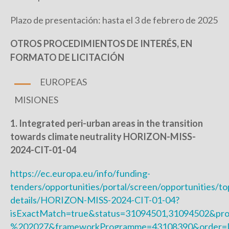
Plazo de presentación: hasta el 3 de febrero de 2025
OTROS PROCEDIMIENTOS DE INTERÉS, EN
FORMATO DE LICITACIÓN
EUROPEAS
MISIONES
1. Integrated peri-urban areas in the transition
towards climate neutrality HORIZON-MISS-
2024-CIT-01-04
https://ec.europa.eu/info/funding-
tenders/opportunities/portal/screen/opportunities/to
details/HORIZON-MISS-2024-CIT-01-04?
isExactMatch=true&status=31094501,31094502&pr
%202027&frameworkProgramme=43108390&order=D