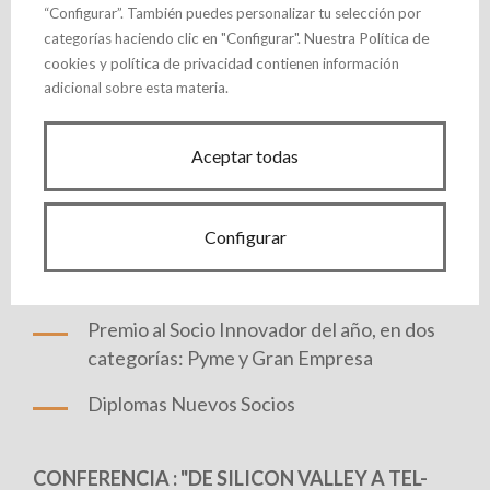
“Configurar”. También puedes personalizar tu selección por
Política de
categorías haciendo clic en "Configurar". Nuestra
cookies
política de privacidad
y
contienen información
adicional sobre esta materia.
PROGRAMA:
Aceptar todas
12:30 h. ACTO PUBLICO
HOMENAJE A D. FAUSTINO OBESO CARRERA,
Configurar
EXPRESIDENTE DE INNOVASTURIAS
ENTREGA DE DISTINCIONES:
Premio al Socio Innovador del año, en dos
categorías: Pyme y Gran Empresa
Diplomas Nuevos Socios
CONFERENCIA : "DE SILICON VALLEY A TEL-