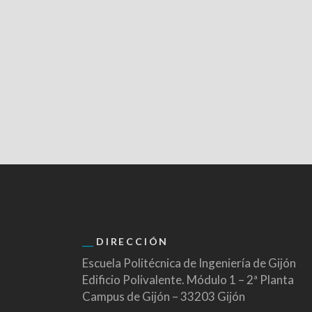
DIRECCIÓN
Escuela Politécnica de Ingeniería de Gijón
Edificio Polivalente. Módulo 1 – 2ª Planta
Campus de Gijón – 33203 Gijón