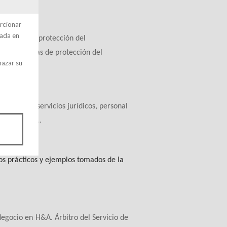
orcionar
zada en
eresados la protección del
 otras formas de protección del
hazar su
dos de los servicios jurídicos, personal
tecnológicos…
os prácticos y ejemplos tomados de la
egocio en H&A. Árbitro del Servicio de