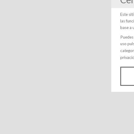
Este si
las fun
base a 
Puedes 
uso pul
categor
privaci