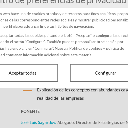
OBJETIVOS
tio web hace uso de cookies propias y de terceros para fines analíticos, prop
ciones de las correspondientes redes sociales y mostrar publicidad personali
Dar a conocer a las, empresas, universidades y demás int
un perfil elaborado a partir de tus hábitos de navegación.
conocimiento vía secreto empresarial como alternativa a
aceptar todas las cookies pulsando el botón “Aceptar” o configurarlas o rec
conocimiento, sus requisitos y operatividad práctica
sando el botón “Configurar”. También puedes personalizar tu selección por
Política de cookies
política de
ías haciendo clic en "Configurar". Nuestra
y
DIRIGIDO A:
dad
contienen información adicional sobre esta materia.
Directores y gerentes de empresa, directores de I+D, letra
de la Administraciones Públicas, Universidades, centros 
Aceptar todas
Configurar
METODOLOGÍA
Explicación de los conceptos con abundantes cas
realidad de las empresas
PONENTE
José Luis Sagarduy.
Abogado. Director de Estrategias de N