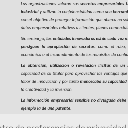
Las organizaciones valoran sus
secretos empresariales 
industrial
y utilizan la confidencialidad como una
herrami
con el objetivo de proteger información que abarca no so
datos empresariales relativos a clientes, planes comercia
Sin embargo,
las entidades innovadoras están cada vez m
persiguen la apropiación de secretos
, como el robo, 
económico o el incumplimiento de los requisitos de confid
La obtención, utilización o revelación ilícitas de un 
capacidad de su titular para aprovechar las ventajas qu
labor de innovación y por tanto
menoscaba su capacidad
la creatividad y la inversión.
La información empresarial sensible no divulgada debe
ejemplo la de una patente
.
(
Extracto del BOE de 21 de febrero de 2019. Exposición d
tro de preferencias de privacidad
febrero
)